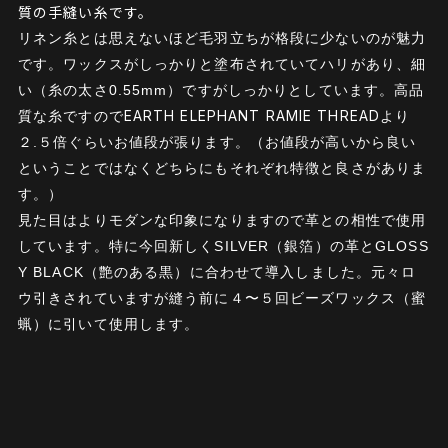
質の手縫い糸です。
リネン糸とは思えないほど
毛羽立ちが格段に少ないのが魅力
です。
ワックスがしっかりと塗布されていてハリがあり、細
い（糸の太さ0.55mm）ですがしっかりとしています。
高品
EARTH ELEPHANT RAMIE THREAD
質な糸ですので
より
２.５倍ぐらいお値段が張ります。（お値段が高いから良い
ということではなくどちらにもそれぞれ特徴と良さがありま
す。）
見た目はよりモダンな印象になりますので革との相性で使用
しています。特に今回新しくSILVER（銀箔）の革とGLOSS
Y BLACK（艶のある黒）に合わせて導入しました。元々ロ
ウ引きされていますが縫う前に４〜５回ビーズワックス（蜜
蝋）に引いて使用します。